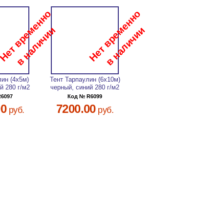
лин (4х5м)
Тент Тарпаулин (6х10м)
й 280 г/м2
черный, синий 280 г/м2
R6097
Код № R6099
00
7200.00
руб.
руб.