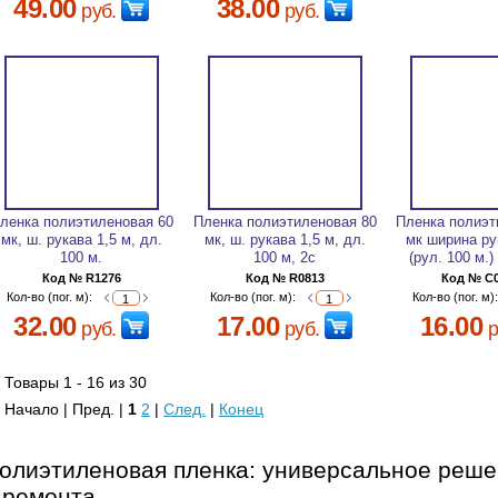
49.00
38.00
руб.
руб.
ленка полиэтиленовая 60
Пленка полиэтиленовая 80
Пленка полиэт
мк, ш. рукава 1,5 м, дл.
мк, ш. рукава 1,5 м, дл.
мк ширина ру
100 м.
100 м, 2с
(рул. 100 м.
Код № R1276
Код № R0813
Код № C
Кол-во (пог. м):
Кол-во (пог. м):
Кол-во (пог. м)
32.00
17.00
16.00
руб.
руб.
р
Товары 1 - 16 из 30
Начало | Пред. |
1
2
|
След.
|
Конец
олиэтиленовая пленка: универсальное реше
 ремонта.