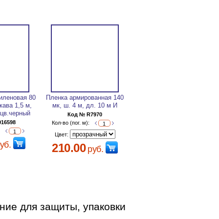
иленовая 80
Пленка армированная 140
кава 1,5 м,
мк, ш. 4 м, дл. 10 м И
) цв.черный
Код № R7970
016598
Кол-во (пог. м):
:
Цвет:
уб.
210.00
руб.
ние для защиты, упаковки