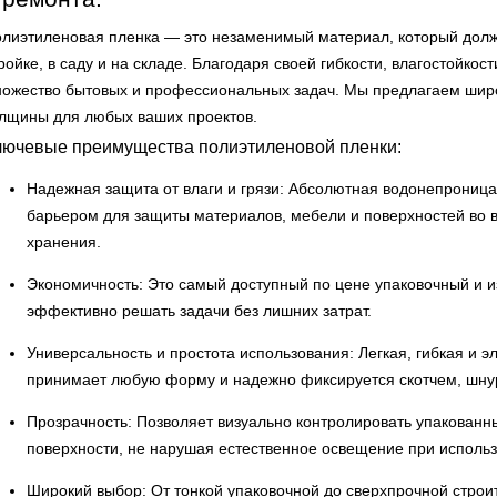
лиэтиленовая пленка — это незаменимый материал, который долже
ройке, в саду и на складе. Благодаря своей гибкости, влагостойкос
ожество бытовых и профессиональных задач. Мы предлагаем широ
лщины для любых ваших проектов.
лючевые преимущества полиэтиленовой пленки:
Надежная защита от влаги и грязи: Абсолютная водонепрониц
барьером для защиты материалов, мебели и поверхностей во 
хранения.
Экономичность: Это самый доступный по цене упаковочный и
эффективно решать задачи без лишних затрат.
Универсальность и простота использования: Легкая, гибкая и э
принимает любую форму и надежно фиксируется скотчем, шну
Прозрачность: Позволяет визуально контролировать упакова
поверхности, не нарушая естественное освещение при использ
Широкий выбор: От тонкой упаковочной до сверхпрочной строи