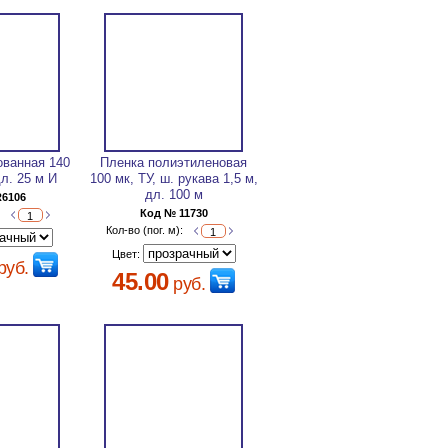
ованная 140
Пленка полиэтиленовая
дл. 25 м И
100 мк, ТУ, ш. рукава 1,5 м,
дл. 100 м
R6106
Код № 11730
:
Кол-во (пог. м):
Цвет:
руб.
45.00
руб.