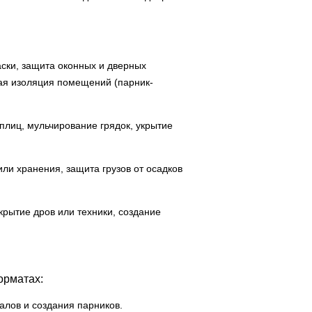
аски, защита оконных и дверных
ная изоляция помещений (парник-
еплиц, мульчирование грядок, укрытие
или хранения, защита грузов от осадков
крытие дров или техники, создание
орматах:
алов и создания парников.