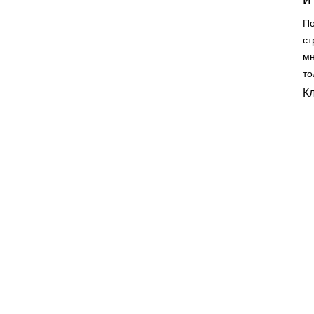
По
ст
мн
то
К