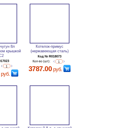
чугун 8л
Котелок-примус
люм крышкой
(нержавеющая сталь)
С2
Код № R018073
017023
Кол-во (шт):
3787.00
руб.
руб.