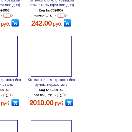
. c крышкой
Котелок 0,8 л. c крышкой
руглое дно)
нерж.сталь (круглое дно)
026906
Код № C026907
Кол-во (шт):
242.00
руб.
руб.
. крышка без
Котелок 2,2 л. крышка без
ж.сталь
ручек, нерж.сталь
029140
Код № C029142
Кол-во (шт):
2010.00
руб.
руб.