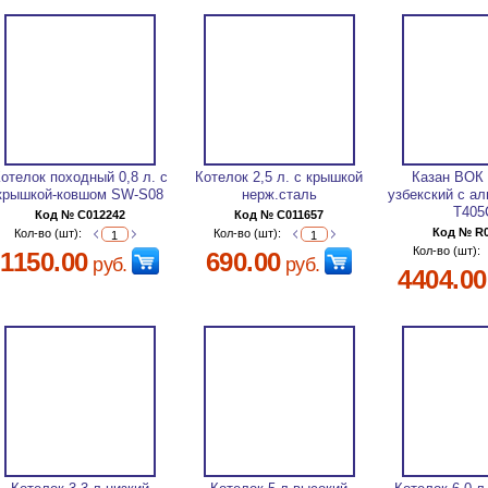
отелок походный 0,8 л. с
Котелок 2,5 л. c крышкой
Казан ВОК 
крышкой-ковшом SW-S08
нерж.сталь
узбекский с а
Т405
Код № C012242
Код № C011657
Код № R
Кол-во (шт):
Кол-во (шт):
Кол-во (шт):
1150.00
690.00
руб.
руб.
4404.00