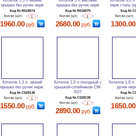
Котелок 3,3 л низкий
Котелок 5 л высокий
Котелок 6,0 л
крышка без ручек нерж
крышка без ручек нерж
нерж.сталь (к
Код № R018074
Код № R018075
Код № C
Кол-во (шт):
Кол-во (шт):
Кол-во (шт):
1960.00
2680.00
1300.00
руб.
руб.
Котелок 1,3 л. низкий
Котелок 1,5 л.походный с
Котелок 1,8 л
крышка без ручек нерж.
крышкой-сотейником CW-
ручек нер
SO7
Код № C029138
Код № C
Код № C029139
Кол-во (шт):
Кол-во (шт):
Кол-во (шт):
1550.00
1650.00
руб.
2890.00
руб.