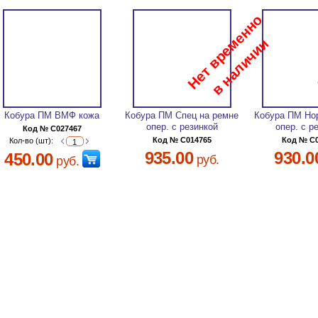
Кобура ПМ ВМФ кожа
Кобура ПМ Спец на ремне
Кобура ПМ Но
опер. с резинкой
опер. с р
Код № C027467
Код № C014765
Код № C
Кол-во (шт):
935.00
930.0
450.00
руб.
руб.