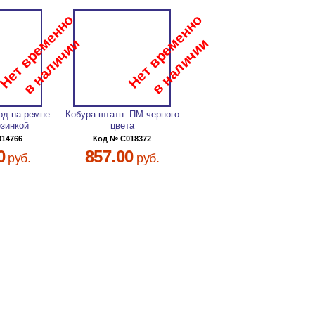
рд на ремне
Кобура штатн. ПМ черного
езинкой
цвета
014766
Код № C018372
0
857.00
руб.
руб.