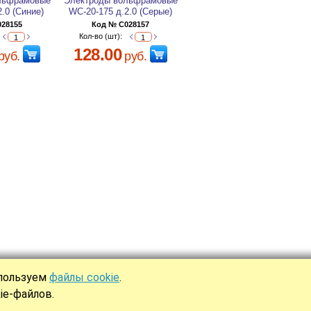
льфрамовые
Электроды вольфрамовые
2.0 (Синие)
WC-20-175 д.2.0 (Серые)
028155
Код № C028157
Кол-во (шт):
128.00
руб.
руб.
спользуем
файлы cookie
.
Ы
ie-файлов.
аботка сайта —
интернет-компания «Юнона»