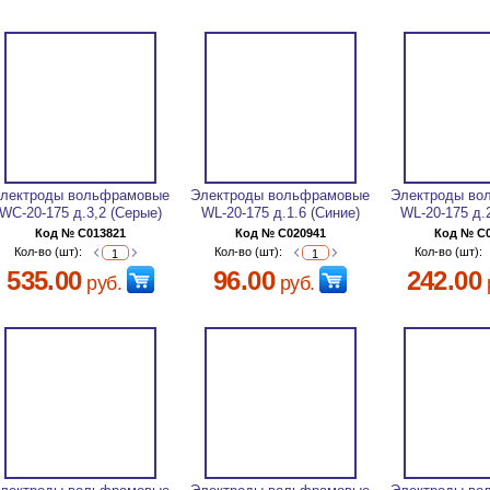
лектроды вольфрамовые
Электроды вольфрамовые
Электроды во
WC-20-175 д.3,2 (Серые)
WL-20-175 д.1.6 (Синие)
WL-20-175 д.
Код № C013821
Код № C020941
Код № C
Кол-во (шт):
Кол-во (шт):
Кол-во (шт):
535.00
96.00
242.00
руб.
руб.