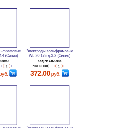
льфрамовые
Электроды вольфрамовые
2.4 (Синие)
WL-20-175 д.3.2 (Синие)
020942
Код № C020944
Кол-во (шт):
372.00
руб.
руб.