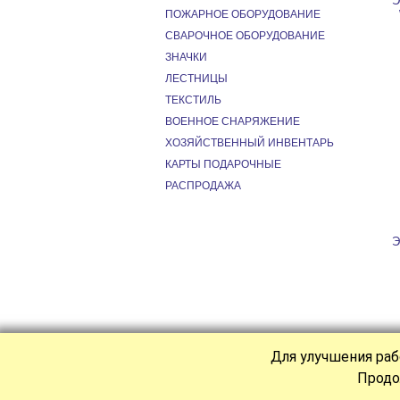
Э
ПОЖАРНОЕ ОБОРУДОВАНИЕ
СВАРОЧНОЕ ОБОРУДОВАНИЕ
ЗНАЧКИ
ЛЕСТНИЦЫ
ТЕКСТИЛЬ
ВОЕННОЕ СНАРЯЖЕНИЕ
ХОЗЯЙСТВЕННЫЙ ИНВЕНТАРЬ
КАРТЫ ПОДАРОЧНЫЕ
РАСПРОДАЖА
Э
Для улучшения раб
Продо
© Сеть магазинов "Спецодежда" 1999-2026