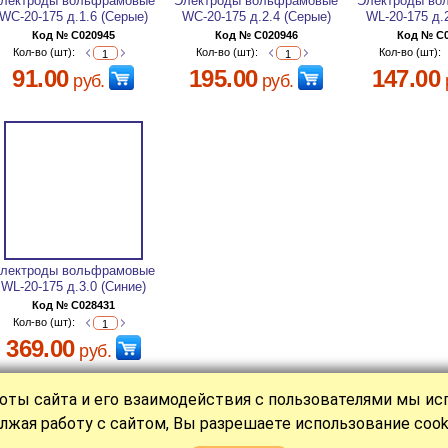
лектроды вольфрамовые
Электроды вольфрамовые
Электроды во
WC-20-175 д.1.6 (Серые)
WC-20-175 д.2.4 (Серые)
WL-20-175 д.
Код № C020945
Код № C020946
Код № C
Кол-во (шт):
Кол-во (шт):
Кол-во (шт):
91.00
195.00
147.00
руб.
руб.
лектроды вольфрамовые
WL-20-175 д.3.0 (Синие)
Код № C028431
Кол-во (шт):
369.00
руб.
оты сайта и его взаимодействия с пользователями мы и
|
|
|
|
|
КАТАЛОГ
СТАТЬИ
НОВОСТИ
О НАС
ОПЛАТА
КОНТАКТ
лжая работу с сайтом, Вы разрешаете использование cook
Политика обработки персональных данных
Разр