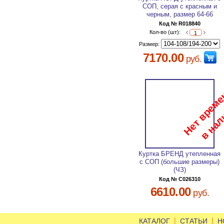
СОП, серая с красным и
черным, размер 64-66
Код № R018840
Кол-во (шт):
Размер:
7170.00
руб.
Куртка БРЕНД утепленная
с СОП (большие размеры)
(ЧЗ)
Код № C026310
6610.00
руб.
|
|
КАТАЛОГ
СТАТЬИ
Н