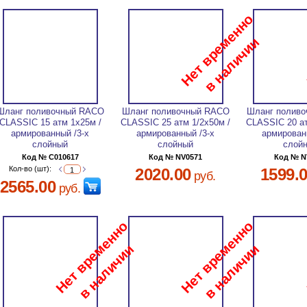
Шланг поливочный RACO
Шланг поливочный RACO
Шланг полив
CLASSIC 15 атм 1х25м /
CLASSIC 25 атм 1/2х50м /
CLASSIC 20 ат
армированный /3-х
армированный /3-х
армирован
слойный
слойный
слой
Код № C010617
Код № NV0571
Код № N
Кол-во (шт):
2020.00
1599.
руб.
2565.00
руб.