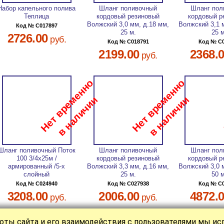
Набор капельного полива
Шланг поливочный
Шланг пол
Теплица
кордовый резиновый
кордовый р
Волжский 3,0 мм, д.18 мм,
Волжский 3,1 
Код № C017897
25 м.
25 
2726.00
руб.
Код № C018791
Код № C
2199.00
2368.
руб.
Шланг поливочный Поток
Шланг поливочный
Шланг пол
100 3/4х25м /
кордовый резиновый
кордовый р
армированный /5-х
Волжский 3,3 мм, д.16 мм,
Волжский 3,0 
слойный
25 м.
50 
Код № C024940
Код № C027938
Код № C
3208.00
2006.00
4872.
руб.
руб.
оты сайта и его взаимодействия с пользователями мы и