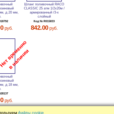
ивочный
Шланг поливочный RACO
езиновый
CLASSIC 25 атм 1/2х20м /
мм, д.20 мм,
армированный /3-х
м.
слойный
018792
Код № R015833
00
842.00
руб.
руб.
ивочный
езиновый
мм, д.18 мм,
м.
028137
00
руб.
спользуем
файлы cookie
.