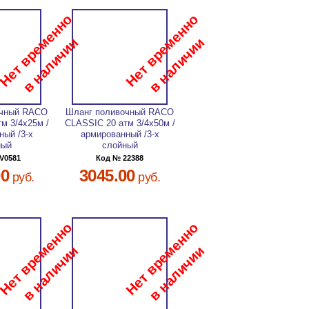
очный RACO
Шланг поливочный RACO
м 3/4х25м /
CLASSIC 20 атм 3/4х50м /
ный /3-х
армированный /3-х
ный
слойный
V0581
Код № 22388
00
3045.00
руб.
руб.