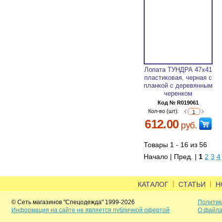
Лопата ТУНДРА 47х41
пластиковая, черная с
планкой с деревянным
черенком
Код № R019061
Кол-во (шт):
612.00
руб.
Товары 1 - 16 из 56
Начало | Пред. |
1
2
3
4
|
|
КАТАЛОГ
СТАТЬИ
Н
© Сеть магазинов "Спецодежда" 1999-2026
Политик
Информация на сайте не является публичной офертой
О файла