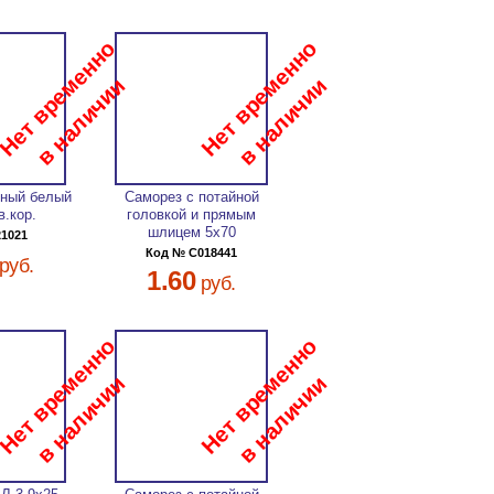
нный белый
Саморез с потайной
в.кор.
головкой и прямым
шлицем 5х70
21021
Код № C018441
руб.
1.60
руб.