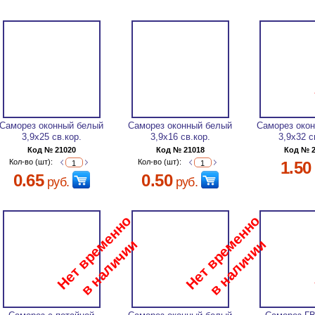
Саморез оконный белый
Саморез оконный белый
Саморез око
3,9х25 св.кор.
3,9х16 св.кор.
3,9х32 с
Код № 21020
Код № 21018
Код № 
Кол-во (шт):
Кол-во (шт):
1.50
0.65
0.50
руб.
руб.