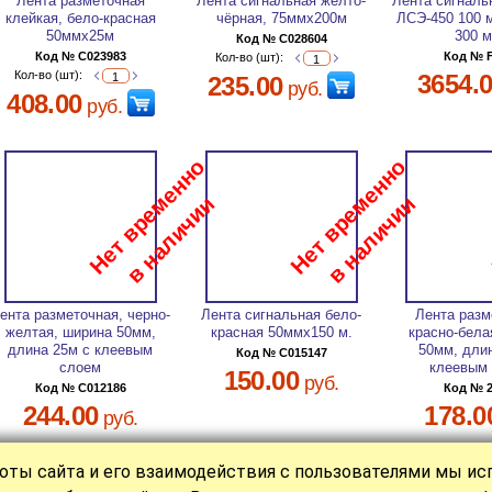
Лента разметочная
Лента сигнальная желто-
Лента сигналь
клейкая, бело-красная
чёрная, 75ммх200м
ЛСЭ-450 100 м
50ммх25м
300 
Код № C028604
Код № C023983
Код № 
Кол-во (шт):
Кол-во (шт):
3654.
235.00
руб.
408.00
руб.
ента разметочная, черно-
Лента сигнальная бело-
Лента разм
желтая, ширина 50мм,
красная 50ммх150 м.
красно-бела
длина 25м с клеевым
50мм, дли
Код № C015147
слоем
клеевым
150.00
руб.
Код № C012186
Код № 
244.00
178.0
руб.
оты сайта и его взаимодействия с пользователями мы и
|
|
|
|
|
КАТАЛОГ
СТАТЬИ
НОВОСТИ
О НАС
ОПЛАТА
КОНТАКТ