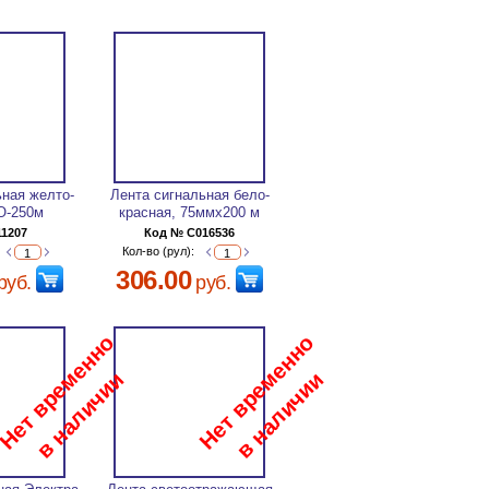
ьная желто-
Лента сигнальная бело-
О-250м
красная, 75ммх200 м
11207
Код № C016536
Кол-во (рул):
306.00
руб.
руб.