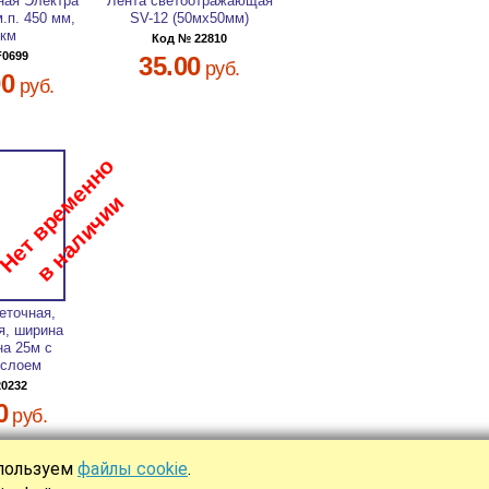
ная Электра
Лента светоотражающая
.п. 450 мм,
SV-12 (50мх50мм)
мкм
Код № 22810
F0699
35.00
руб.
00
руб.
еточная,
я, ширина
на 25м с
 слоем
20232
0
руб.
спользуем
файлы cookie
.
Ы