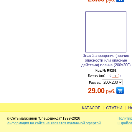
Знак Запрещение (прочие
опасности или опасные
действия) пленка (200х200)
Код № R9282
Кол-во (шт):
Размер:
29.00
руб.
|
|
КАТАЛОГ
СТАТЬИ
Н
© Сеть магазинов "Спецодежда" 1999-2026
Политик
Информация на сайте не является публичной офертой
О файла