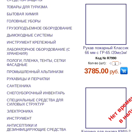
СРЕДСТВА ЗАЩИТЫ
ТОВАРЫ ДЛЯ ТУРИЗМА
БЫТОВАЯ ХИМИЯ
ГОЛОВНЫЕ УБОРЫ
ГРУЗОПОДЪЕМНОЕ ОБОРУДОВАНИЕ
ДЫМОХОДНЫЕ СИСТЕМЫ
ИНСТРУМЕНТ КРЕПЕЖНЫЙ
Рукав пожарный Классик
ЛАБОРАТОРНОЕ ОБОРУДОВАНИЕ (С
66 мм с ГР-65 /20м±1м/
ХРАНЕНИЯ)
Код № R7990
ПОЛОГИ, ПЛЕНКА, ТЕНТЫ, СЕТКИ
Кол-во (шт):
ФАСАДНЫЕ
3785.00
руб.
ПРОМЫШЛЕННЫЙ АЛЬПИНИЗМ
РУКАВИЦЫ И ПЕРЧАТКИ
САНТЕХНИКА
СНЕГОУБОРОЧНЫЙ ИНВЕНТАРЬ
СПЕЦИАЛЬНЫЕ СРЕДСТВА ДЛЯ
СИЛОВЫХ СТРУКТУР
ЭЛЕКТРОНИКА
ИНСТРУМЕНТ
АНТИСЕПТИКИ И
ДЕЗИНФИЦИРУЮЩИЕ СРЕДСТВА
Корзина для рукава КМШ-2