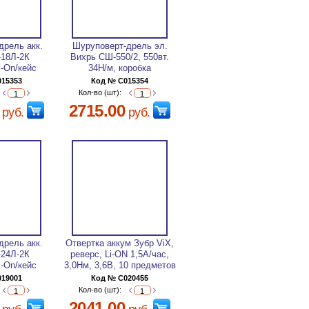
дрель акк.
Шуруповерт-дрель эл.
-18Л-2К
Вихрь CШ-550/2, 550вт.
i-On/кейс
34Н/м, коробка
015353
Код № C015354
Кол-во (шт):
2715.00
руб.
руб.
дрель акк.
Отвертка аккум Зубр ViX,
-24Л-2К
реверс, Li-ON 1,5А/час,
i-On/кейс
3,0Нм, 3,6В, 10 предметов
019001
Код № C020455
Кол-во (шт):
2041.00