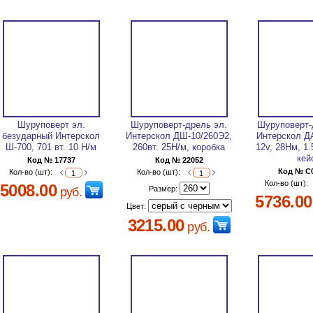
Шуруповерт эл.
Шуруповерт-дрель эл.
Шуруповерт-
безударный Интерскол
Интерскол ДШ-10/260Э2,
Интерскол Д
Ш-700, 701 вт. 10 Н/м
260вт. 25Н/м, коробка
12v, 28Нм, 1.
кей
Код № 17737
Код № 22052
Код № C
Кол-во (шт):
Кол-во (шт):
Кол-во (шт):
5008.00
Размер:
руб.
5736.00
Цвет:
3215.00
руб.