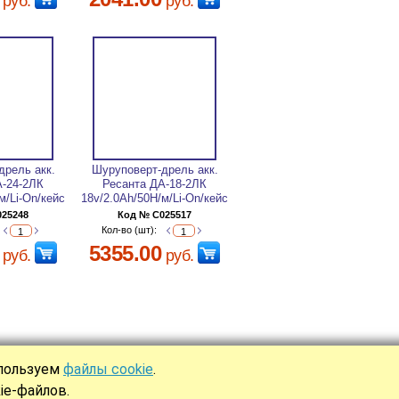
руб.
руб.
дрель акк.
Шуруповерт-дрель акк.
А-24-2ЛК
Ресанта ДА-18-2ЛК
м/Li-On/кейс
18v/2.0Ah/50H/м/Li-On/кейс
025248
Код № C025517
Кол-во (шт):
5355.00
руб.
руб.
спользуем
файлы cookie
.
Ы
ie-файлов.