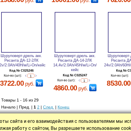
руб.
руб.
Шуруповерт-дрель акк.
Шуруповерт-дрель акк.
Шуруповерт-
Ресанта ДА-12-2ЛК
Ресанта ДА-14-2ЛК
Ресанта Д
2v/2.0Ah/40H/м/Li-On/кейс
14,4v/2.0Ah/45H/м/Li-On/
24v/2.0Ah/60H/
кейс
Код № C025246
Код № C
Код № C025247
Кол-во (шт):
Кол-во (шт):
Кол-во (шт):
3722.00
8530.00
руб.
4860.00
руб.
Товары 1 - 16 из 29
Начало | Пред. |
1
2
|
След.
|
Конец
оты сайта и его взаимодействия с пользователями мы и
|
|
|
|
|
КАТАЛОГ
СТАТЬИ
НОВОСТИ
О НАС
ОПЛАТА
КОНТАКТ
лжая работу с сайтом, Вы разрешаете использование cook