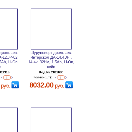
дрель акк.
Шуруповерт-дрель акк.
А-12ЭР-02,
Интерскол ДА-14,4ЭР ,
5Ah, Li-On,
14.4v, 32Нм, 1.5Ah, Li-On,
с
кейс
011315
Код № C011680
Кол-во (шт):
8032.00
руб.
руб.