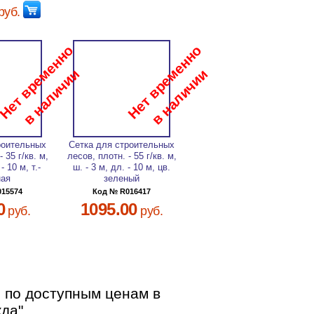
руб.
роительных
Сетка для строительных
 35 г/кв. м,
лесов, плотн. - 55 г/кв. м,
- 10 м, т.-
ш. - 3 м, дл. - 10 м, цв.
ная
зеленый
015574
Код № R016417
0
1095.00
руб.
руб.
 по доступным ценам в
да".