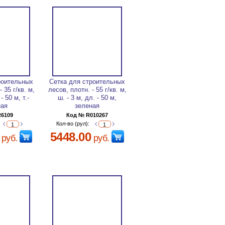
роительных
Сетка для строительных
 35 г/кв. м,
лесов, плотн. - 55 г/кв. м,
- 50 м, т.-
ш. - 3 м, дл. - 50 м,
ная
зеленая
R6109
Код № R010267
Кол-во (рул):
5448.00
руб.
руб.