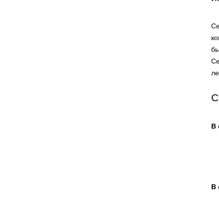
Се
ко
бы
Се
ле
С
В 
В 