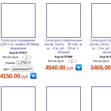
Сетка для ограждения
Сетка для строительных
Сетка для ст
,2х50 п.м. ячейка 45*95мм
лесов, плотн. - 35 г/кв. м,
лесов, плотн. -
оранжевая
ш. - 4 м, дл. - 50 м, т.-
ш. - 3 м, дл. 
зеленая
зеле
Код № R7971
Код № R7966
Код № 
Кол-во (рул):
Кол-во (рул):
Кол-во (рул):
Размер:
4540.00
3405.00
руб.
Цвет:
4150.00
руб.