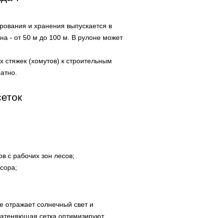
ирования и хранения выпускается в
на - от 50 м до 100 м. В рулоне может
х стяжек (хомутов) к строительным
атно.
еток
в с рабочих зон лесов;
усора;
ие отражает солнечный свет и
 затеняющая сетка оптимизируют