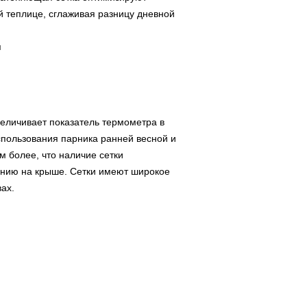
й теплице, сглаживая разницу дневной
я
увеличивает показатель термометра в
спользования парника ранней весной и
м более, что наличие сетки
лению на крыше. Сетки имеют широкое
ах.