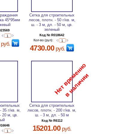
граждения
Сетка для строительных
йка 45*95мм
лесов, плотн. - 50 г/кв. м,
нжевый
ш. - 3 м, дл. - 50 м, цв.
зеленый
023569
Код № R018642
Кол-во (рул):
руб.
4730.00
руб.
роительных
Сетка для строительных
 35 г/кв. м,
лесов, плотн. - 200 г/кв. м,
- 20 м, цв.
ш. - 3 м, дл. - 50 м
ный
Код № R6112
016646
15201.00
руб.