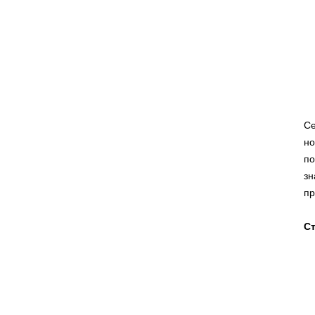
Се
но
по
зн
пр
Ст