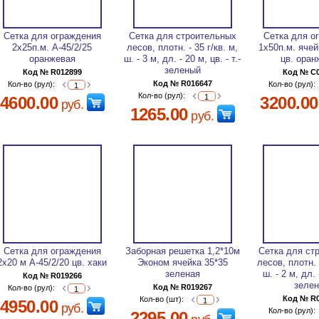
Сетка для ограждения
Сетка для строительных
Сетка для о
2х25п.м. А-45/2/25
лесов, плотн. - 35 г/кв. м,
1х50п.м. яче
оранжевая
ш. - 3 м, дл. - 20 м, цв. - т.-
цв. ора
зеленый
Код № R012899
Код № C
Код № R016647
Кол-во (рул):
Кол-во (рул):
Кол-во (рул):
4600.00
3200.00
руб.
1265.00
руб.
Сетка для ограждения
Заборная решетка 1,2*10м
Сетка для ст
2х20 м А-45/2/20 цв. хаки
Эконом ячейка 35*35
лесов, плотн. -
зеленая
ш. - 2 м, дл. 
Код № R019266
зеле
Код № R019267
Кол-во (рул):
Код № R
Кол-во (шт):
4950.00
руб.
Кол-во (рул):
2295.00