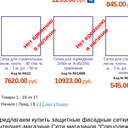
руб.
845.00
Сетка для строительных
Сетка для ограждения
Сетка для ст
лесов, плотн. - 80 г/кв. м,
2х50п.м. А-45/2/50
лесов, плотн. -
ш. - 3 м, дл. - 50 м
оранжевая
ш. - 3 м, дл. 
зеле
Код № R6111
Код № R012898
Код № R
7620.00
10933.00
руб.
руб.
545.0
Товары 1 - 16 из 17
Начало | Пред. |
1
2
|
След.
|
Конец
редлагаем купить защитные фасадные сетки
нтернет-магазине Сети магазинов "Спецодеж