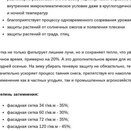
внутреннее микроклиматическое условие даже в круглогодично
и ночной температур
благоприятствует процессу одновременного созревания урожа
защиты растений от солнечных ожогов и появления плесени
защиты растений от града, птиц.
тка не только фильтрует лишние лучи, но и сохраняет тепло, что 
чное время, примерно на 20%. А это дополнительное время для и
здней осенью. На зиму убирать теневую защиту не обязательно, те
ачительно ускоряет процесс таяния снега, препятствуя его накоп
именение как в частных угодьях, так и промышленных агрохозяйств
епень затемнения:
фасадная сетка 34 г/кв.м - 35%;
фасадная сетка 60 г/кв.м - 30%;
фасадная сетка 72 г/кв.м - 35%;
фасадная сетка 120 г/кв.м - 45%;