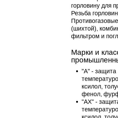
горловину для п
Резьба горловин
Противогазовы
(шихтой), комб
фильтром и пог
Марки и клас
промышленны
"А" - защита
температуро
ксилол, толу
фенол, фурф
"АX" - защит
температуро
ксилол, толу