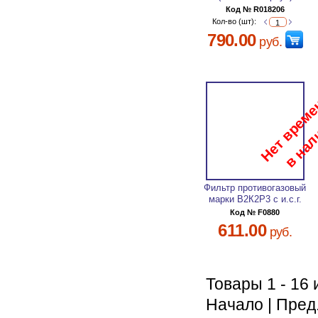
Код № R018206
Кол-во (шт):
790.00
руб.
Фильтр противогазовый
марки В2К2Р3 с и.с.г.
Код № F0880
611.00
руб.
Товары 1 - 16 
Начало | Пред.