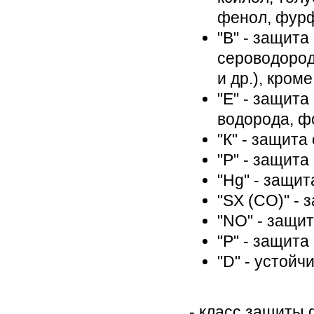
фенол, фурф
"В" - защита
сероводород
и др.), кром
"Е" - защита
водорода, ф
"К" - защита
"Р" - защита
"Hg" - защит
"SX (CO)" -
"NO" - защит
"Р" - защита
"D" - устойч
- класс защиты 