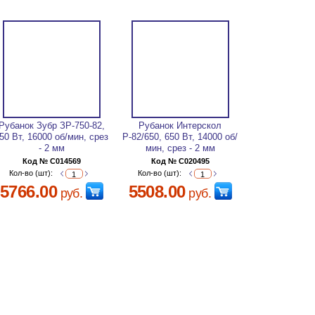
Рубанок Зубр ЗР-750-82,
Рубанок Интерскол
50 Вт, 16000 об/мин, срез
Р-82/650, 650 Вт, 14000 об/
- 2 мм
мин, срез - 2 мм
Код № C014569
Код № C020495
Кол-во (шт):
Кол-во (шт):
5766.00
5508.00
руб.
руб.