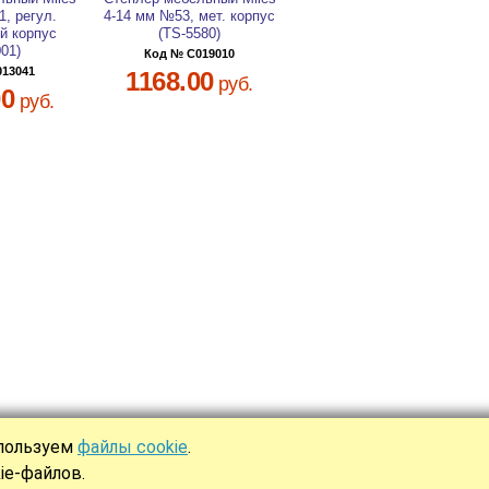
1, регул.
4-14 мм №53, мет. корпус
й корпус
(TS-5580)
001)
Код № C019010
013041
1168.00
руб.
00
руб.
спользуем
файлы cookie
.
Ы
ie-файлов.