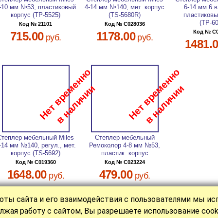
-10 мм №53, пластиковый
4-14 мм №140, мет. корпус
6-14 мм 6 в
корпус (ТР-5525)
(TS-5680R)
пластиковы
(TР-6
Код № 21101
Код № C028036
Код № C
715.00
1178.00
руб.
руб.
1481.
Степлер мебельный Miles
Степлер мебельный
-14 мм №140, регул., мет.
Ремоколор 4-8 мм №53,
корпус (TS-5692)
пластик. корпус
Код № C019360
Код № C023224
1648.00
479.00
руб.
руб.
оты сайта и его взаимодействия с пользователями мы и
|
|
|
|
|
КАТАЛОГ
СТАТЬИ
НОВОСТИ
О НАС
ОПЛАТА
КОНТАКТ
лжая работу с сайтом, Вы разрешаете использование cook