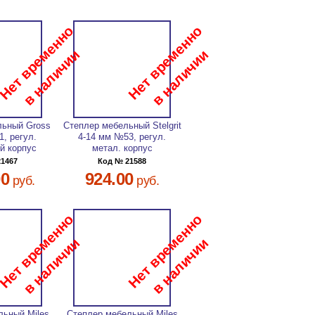
льный Gross
Степлер мебельный Stelgrit
1, регул.
4-14 мм №53, регул.
й корпус
метал. корпус
21467
Код № 21588
00
924.00
руб.
руб.
льный Miles
Степлер мебельный Miles