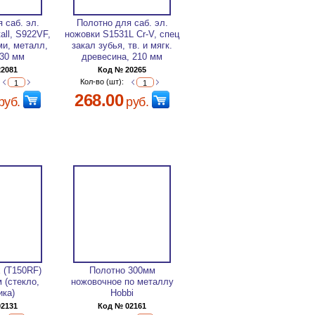
 саб. эл.
Полотно для саб. эл.
all, S922VF,
ножовки S1531L Cr-V, спец
ми, металл,
закал зубья, тв. и мягк.
130 мм
древесина, 210 мм
22081
Код № 20265
Кол-во (шт):
268.00
руб.
руб.
 (T150RF)
Полотно 300мм
м (стекло,
ножовочное по металлу
ика)
Hobbi
02131
Код № 02161