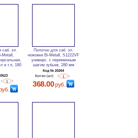
 саб. эл.
Полотно для саб. эл.
-Metall,
ножовки Bi-Metall, S1222VF
версальная,
универс. с переменным
л и т.п, 180
шагом зубьев, 280 мм
Код № 20264
20523
Кол-во (шт):
368.00
руб.
руб.