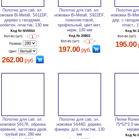
Полотно для саб. эл.
Полотно для саб. эл.
Полотно для
ожовки Bi-Metall, S611DF,
ножовки Bi-Metall, S922EF,
ножовки Bi-Met
дерево с гвоздями,
тонколистовой,
дер. с гвоздя
азобетон, пластик, 130 мм
профильный, цвет.мет,
пласт., 
нерж, 130 мм
Код № NV0554
Код № 
Код № 20803
Кол-во (шт):
Кол-во (шт):
Кол-во (шт):
195.00
Размер:
197.00
руб.
Цвет:
262.00
руб.
Полотно для саб. эл.
Полотно для саб. эл.
Пилки Runex
ножовки S617К, обрезка
ножовки S644D, дерево,
75*52*2,0 м
еревьев, заготовка дров,
фанера, дсп, пластик, 130
керам
грубый рез, 280 мм
мм
Код № 