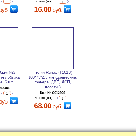
Кол-во (шт):
16.00
руб.
руб.
30мм №3
Пилки Runex (Т101В)
я лобзика
100*75*2,5 мм (древесина.
е, 6 шт.
фанера, ДВП, ДСП,
пластик)
012861
Код № C012929
Кол-во (шт):
руб.
68.00
руб.