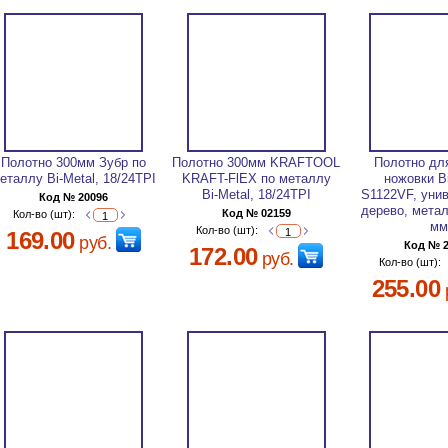
Полотно 300мм Зубр по
Полотно 300мм KRAFTOOL
Полотно для
еталлу Bi-Metal, 18/24TPI
KRAFT-FlЕX по металлу
ножовки Bi
Bi-Metal, 18/24TPI
S1122VF, уни
Код № 20096
дерево, метал
Код № 02159
Кол-во (шт):
мм
Кол-во (шт):
169.00
руб.
Код № 
172.00
руб.
Кол-во (шт):
255.00