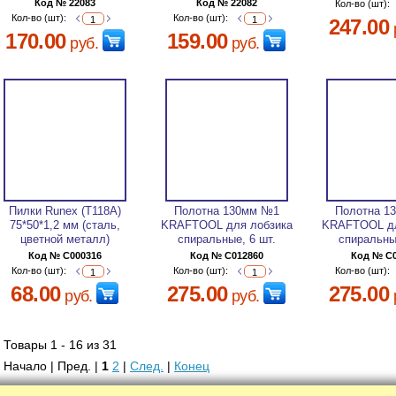
Код № 22083
Код № 22082
Кол-во (шт):
Кол-во (шт):
Кол-во (шт):
247.00
170.00
159.00
руб.
руб.
Пилки Runex (Т118А)
Полотна 130мм №1
Полотна 1
75*50*1,2 мм (сталь,
KRAFTOOL для лобзика
KRAFTOOL дл
цветной металл)
спиральные, 6 шт.
спиральны
Код № C000316
Код № C012860
Код № C
Кол-во (шт):
Кол-во (шт):
Кол-во (шт):
68.00
275.00
275.00
руб.
руб.
Товары 1 - 16 из 31
Начало | Пред. |
1
2
|
След.
|
Конец