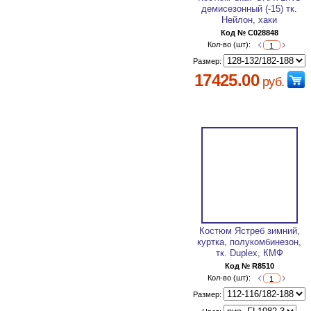
демисезонный (-15) тк.
Нейлон, хаки
Код № C028848
Кол-во (шт):
Размер:
17425.00
руб.
Костюм Ястреб зимний,
куртка, полукомбинезон,
тк. Duplex, КМФ
Код № R8510
Кол-во (шт):
Размер: