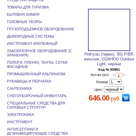
СРЕДСТВА ЗАЩИТЫ
ТОВАРЫ ДЛЯ ТУРИЗМА
БЫТОВАЯ ХИМИЯ
ГОЛОВНЫЕ УБОРЫ
ГРУЗОПОДЪЕМНОЕ ОБОРУДОВАНИЕ
ДЫМОХОДНЫЕ СИСТЕМЫ
ИНСТРУМЕНТ КРЕПЕЖНЫЙ
ЛАБОРАТОРНОЕ ОБОРУДОВАНИЕ (С
Рейтузы (термо), 301-P/BK
ХРАНЕНИЯ)
женские, GUAHOO Outdoor
ПОЛОГИ, ПЛЕНКА, ТЕНТЫ, СЕТКИ
Light, черные
ФАСАДНЫЕ
Код № R5961
ПРОМЫШЛЕННЫЙ АЛЬПИНИЗМ
Кол-во (шт):
РУКАВИЦЫ И ПЕРЧАТКИ
Размер:
САНТЕХНИКА
Цвет:
СНЕГОУБОРОЧНЫЙ ИНВЕНТАРЬ
646.00
руб.
СПЕЦИАЛЬНЫЕ СРЕДСТВА ДЛЯ
СИЛОВЫХ СТРУКТУР
ЭЛЕКТРОНИКА
ИНСТРУМЕНТ
АНТИСЕПТИКИ И
ДЕЗИНФИЦИРУЮЩИЕ СРЕДСТВА