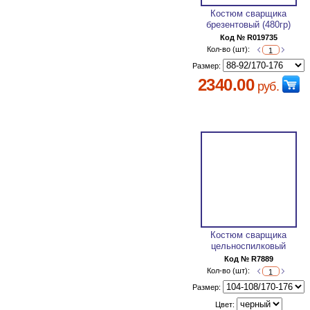
Костюм сварщика
брезентовый (480гр)
Код № R019735
Кол-во (шт):
Размер:
2340.00
руб.
Костюм сварщика
цельноспилковый
Код № R7889
Кол-во (шт):
Размер:
Цвет: