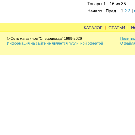
Товары 1 - 16 из 35
Начало | Пред. |
1
2
3
|
|
|
КАТАЛОГ
СТАТЬИ
Н
© Сеть магазинов "Спецодежда" 1999-2026
Политик
Информация на сайте не является публичной офертой
О файла