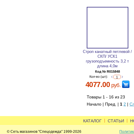
Строп канатный петлевой /
СКП/ УСК1
грузоподъемность 3,2 т
длина 4,0м
Код № R015848
Кол-во (шт):
4077.00
руб.
Товары 1 - 16 из 23
Начало | Пред. |
1
2
|
С
|
|
КАТАЛОГ
СТАТЬИ
Н
© Сеть магазинов "Спецодежда" 1999-2026
Политик