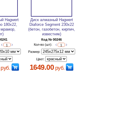
ый Hagwert
Диск алмазный Hagwert
bo 180х22,
Diaforce Segment 230х22
, мрамор,
(бетон, газобетон, кирпич,
ит)
известняк)
00241
Код № 00246
Кол-во (шт):
Размер:
Цвет:
1649.00
руб.
руб.