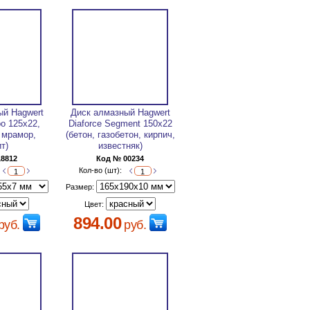
ый Hagwert
Диск алмазный Hagwert
bo 125х22,
Diaforce Segment 150х22
, мрамор,
(бетон, газобетон, кирпич,
ит)
известняк)
18812
Код № 00234
Кол-во (шт):
Размер:
Цвет:
894.00
руб.
руб.