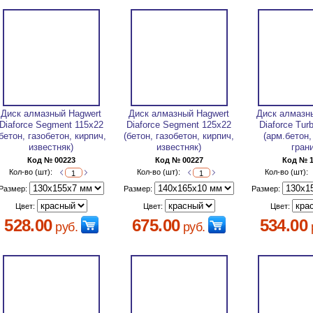
Диск алмазный Hagwert
Диск алмазный Hagwert
Диск алмазн
Diaforce Segment 115х22
Diaforce Segment 125х22
Diaforce Tur
(бетон, газобетон, кирпич,
(бетон, газобетон, кирпич,
(арм.бетон
известняк)
известняк)
гран
Код № 00223
Код № 00227
Код № 
Кол-во (шт):
Кол-во (шт):
Кол-во (шт):
Размер:
Размер:
Размер:
Цвет:
Цвет:
Цвет:
528.00
675.00
534.00
руб.
руб.