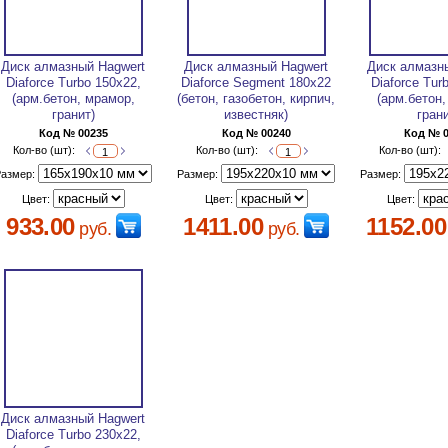
Диск алмазный Hagwert
Диск алмазный Hagwert
Диск алмазн
Diaforce Turbo 150х22,
Diaforce Segment 180х22
Diaforce Tur
(арм.бетон, мрамор,
(бетон, газобетон, кирпич,
(арм.бетон
гранит)
известняк)
гран
Код № 00235
Код № 00240
Код № 
Кол-во (шт):
Кол-во (шт):
Кол-во (шт):
Размер:
Размер:
Размер:
Цвет:
Цвет:
Цвет:
933.00
1411.00
1152.00
руб.
руб.
Диск алмазный Hagwert
Diaforce Turbo 230х22,