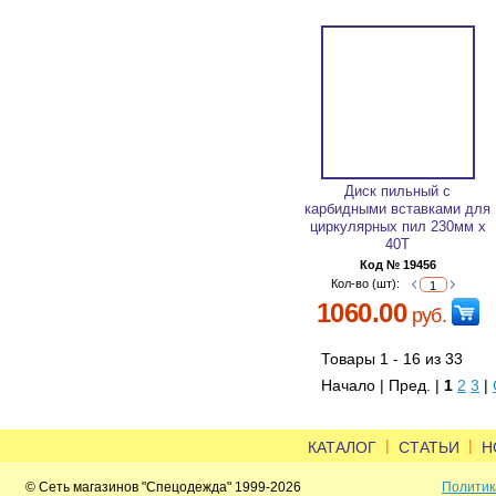
Диск пильный с
карбидными вставками для
циркулярных пил 230мм х
40Т
Код № 19456
Кол-во (шт):
1060.00
руб.
Товары 1 - 16 из 33
Начало | Пред. |
1
2
3
|
|
|
КАТАЛОГ
СТАТЬИ
Н
© Сеть магазинов "Спецодежда" 1999-2026
Политик