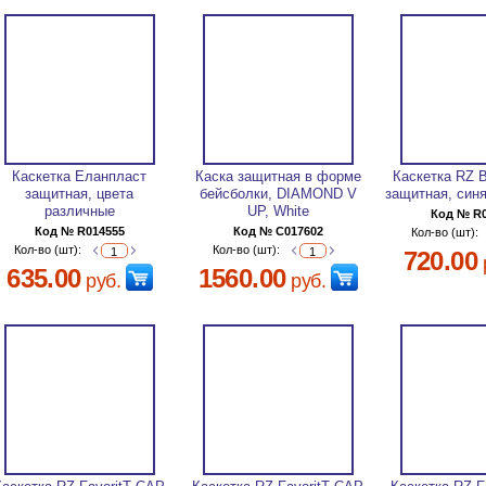
Каскетка Еланпласт
Каска защитная в форме
Каскетка RZ 
защитная, цвета
бейсболки, DIAMOND V
защитная, синя
различные
UP, White
Код № R
Код № R014555
Код № C017602
Кол-во (шт):
Кол-во (шт):
Кол-во (шт):
720.00
635.00
1560.00
руб.
руб.