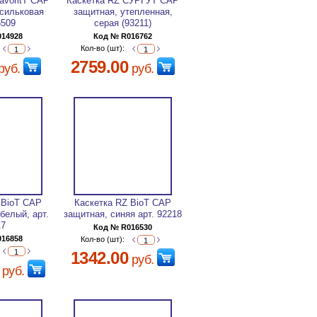
avoritT CAP
Каскетка RZ СУРГУТ CAP
асильковая
защитная, утепленная,
5509
серая (93211)
014928
Код № R016762
Кол-во (шт):
2759.00
руб.
руб.
 BioT CAP
Каскетка RZ BioT CAP
 белый, арт.
защитная, синяя арт. 92218
17
Код № R016530
016858
Кол-во (шт):
1342.00
руб.
руб.