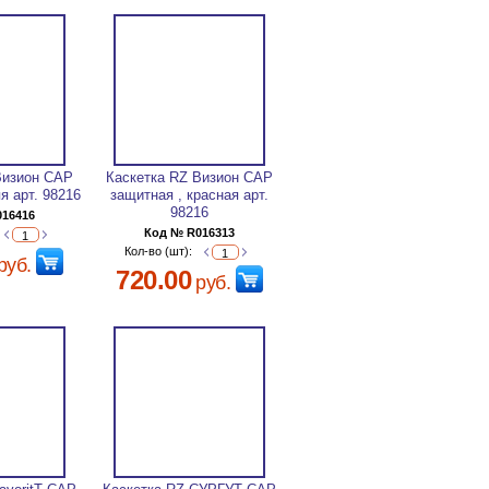
Визион CAP
Каскетка RZ Визион CAP
я арт. 98216
защитная , красная арт.
98216
016416
Код № R016313
Кол-во (шт):
руб.
720.00
руб.