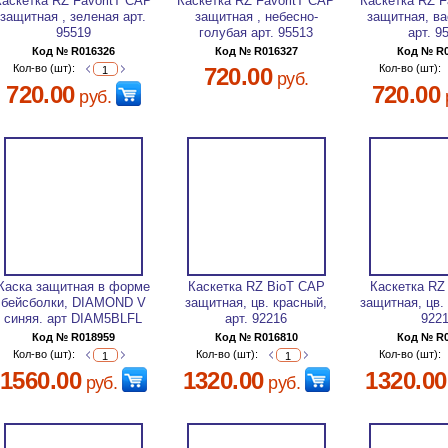
Каскетка RZ FavoritT CAP
Каскетка RZ FavoritT CAP
Каскетка RZ F
защитная , зеленая арт.
защитная , небесно-
защитная, в
95519
голубая арт. 95513
арт. 9
Код № R016326
Код № R016327
Код № R
Кол-во (шт):
Кол-во (шт):
720.00
руб.
720.00
720.00
руб.
Каска защитная в форме
Каскетка RZ BioT CAP
Каскетка RZ
бейсболки, DIAMOND V
защитная, цв. красный,
защитная, цв.
синяя. арт DIAM5BLFL
арт. 92216
922
Код № R018959
Код № R016810
Код № R
Кол-во (шт):
Кол-во (шт):
Кол-во (шт):
1560.00
1320.00
1320.00
руб.
руб.