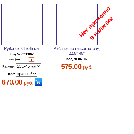
Рубанок 235х45 мм
Рубанок по гипсокартону,
22.5°-45°
Код № C019846
Код № 04376
Кол-во (шт):
575.00
руб.
Размер:
Цвет:
670.00
руб.