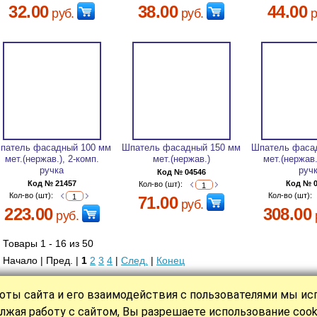
32.00
38.00
44.00
руб.
руб.
р
патель фасадный 100 мм
Шпатель фасадный 150 мм
Шпатель фаса
мет.(нержав.), 2-комп.
мет.(нержав.)
мет.(нержав.
ручка
руч
Код № 04546
Код № 21457
Код № 
Кол-во (шт):
Кол-во (шт):
Кол-во (шт):
71.00
руб.
223.00
308.00
руб.
Товары 1 - 16 из 50
Начало | Пред. |
1
2
3
4
|
След.
|
Конец
оты сайта и его взаимодействия с пользователями мы и
|
|
|
|
|
КАТАЛОГ
СТАТЬИ
НОВОСТИ
О НАС
ОПЛАТА
КОНТАКТ
лжая работу с сайтом, Вы разрешаете использование cook