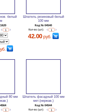
нов. белый
Шпатель резиновый белый
мм
100 мм
21620
Код № 04540
Кол-во (шт):
42.00
руб.
уб.
дный 80 мм
Шпатель фасадный 100 мм
ржав.)
мет.(нержав.)
04564
Код № 04544
Кол-во (шт):