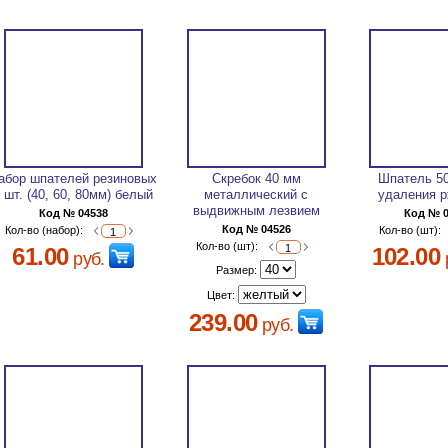
абор шпателей резиновых
Скребок 40 мм
Шпатель 5
 шт. (40, 60, 80мм) белый
металлический с
удаления 
выдвижным лезвием
Код № 04538
Код № 
Код № 04526
Кол-во (набор):
Кол-во (шт):
Кол-во (шт):
61.00
102.00
руб.
Размер:
Цвет:
239.00
руб.