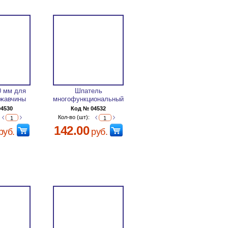
0 мм для
Шпатель
ржавчины
многофункциональный
04530
Код № 04532
Кол-во (шт):
142.00
руб.
руб.