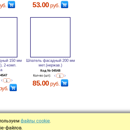
53.00
уб.
руб.
дный 150 мм
Шпатель фасадный 200 мм
), 2-комп.
мет.(нержав.)
ка
Код № 04548
04547
Кол-во (шт):
85.00
руб.
руб.
спользуем
файлы cookie
.
Ы
ie-файлов.