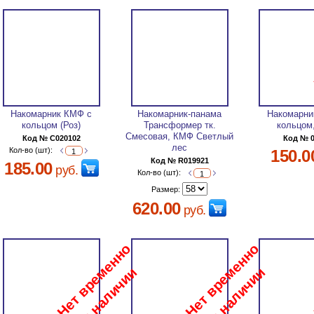
Накомарник КМФ с
Накомарник-панама
Накомарни
кольцом (Роз)
Трансформер тк.
кольцом
Смесовая, КМФ Светлый
Код № C020102
Код № 
лес
Кол-во (шт):
150.0
Код № R019921
185.00
руб.
Кол-во (шт):
Размер:
620.00
руб.