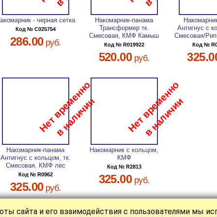
акомарник - черная сетка
Накомарник-панама
Накомарни
Трансформер тк.
Антигнус с к
Код № C025754
Смесовая, КМФ Камыш
Смесовая/Рип
286.00
руб.
Код № R019922
Код № R
520.00
325.0
руб.
Накомарник-панама
Накомарник с кольцом,
Антигнус с кольцом, тк.
КМФ
Смесовая, КМФ лес
Код № R2813
Код № R0962
325.00
руб.
325.00
руб.
оты сайта и его взаимодействия с пользователями мы и
|
|
|
|
|
КАТАЛОГ
СТАТЬИ
НОВОСТИ
О НАС
ОПЛАТА
КОНТАКТ