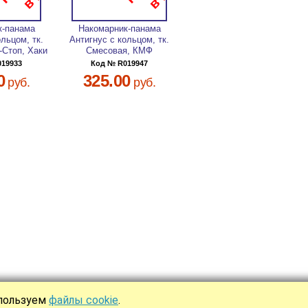
к-панама
Накомарник-панама
ольцом, тк.
Антигнус с кольцом, тк.
-Стоп, Хаки
Смесовая, КМФ
019933
Код № R019947
0
325.00
руб.
руб.
спользуем
файлы cookie
.
Ы