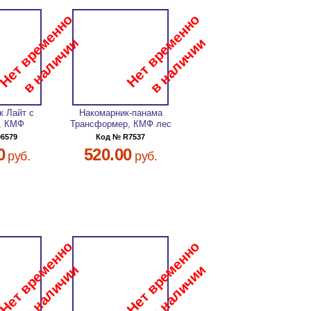
к Лайт с
Накомарник-панама
, КМФ
Трансформер, КМФ лес
06579
Код № R7537
0
520.00
руб.
руб.