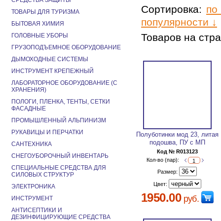
СРЕДСТВА ЗАЩИТЫ
Сортировка:
по
ТОВАРЫ ДЛЯ ТУРИЗМА
популярности ↓
БЫТОВАЯ ХИМИЯ
Товаров на стр
ГОЛОВНЫЕ УБОРЫ
ГРУЗОПОДЪЕМНОЕ ОБОРУДОВАНИЕ
ДЫМОХОДНЫЕ СИСТЕМЫ
ИНСТРУМЕНТ КРЕПЕЖНЫЙ
ЛАБОРАТОРНОЕ ОБОРУДОВАНИЕ (С
ХРАНЕНИЯ)
ПОЛОГИ, ПЛЕНКА, ТЕНТЫ, СЕТКИ
ФАСАДНЫЕ
ПРОМЫШЛЕННЫЙ АЛЬПИНИЗМ
РУКАВИЦЫ И ПЕРЧАТКИ
Полуботинки мод 23, литая
подошва, ПУ с МП
САНТЕХНИКА
Код № R013123
СНЕГОУБОРОЧНЫЙ ИНВЕНТАРЬ
Кол-во (пар):
СПЕЦИАЛЬНЫЕ СРЕДСТВА ДЛЯ
Размер:
СИЛОВЫХ СТРУКТУР
Цвет:
ЭЛЕКТРОНИКА
1950.00
руб.
ИНСТРУМЕНТ
АНТИСЕПТИКИ И
ДЕЗИНФИЦИРУЮЩИЕ СРЕДСТВА