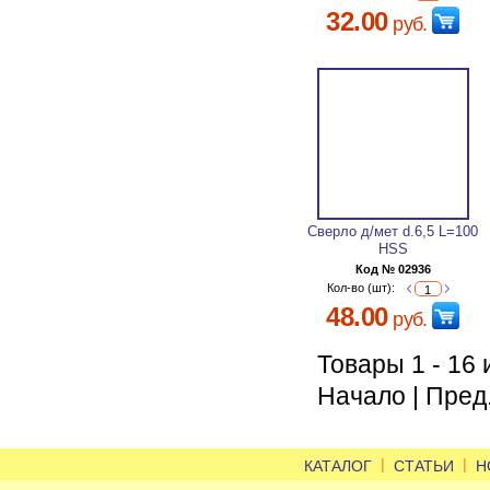
32.00
руб.
Сверло д/мет d.6,5 L=100
HSS
Код № 02936
Кол-во (шт):
48.00
руб.
Товары 1 - 16 
Начало | Пред.
|
|
КАТАЛОГ
СТАТЬИ
Н