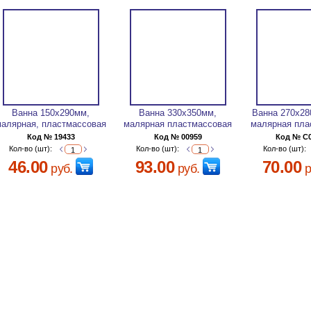
Ванна 150х290мм,
Ванна 330х350мм,
Ванна 270х28
малярная, пластмассовая
малярная пластмассовая
малярная пла
Код № 19433
Код № 00959
Код № C
Кол-во (шт):
Кол-во (шт):
Кол-во (шт):
46.00
93.00
70.00
руб.
руб.
р