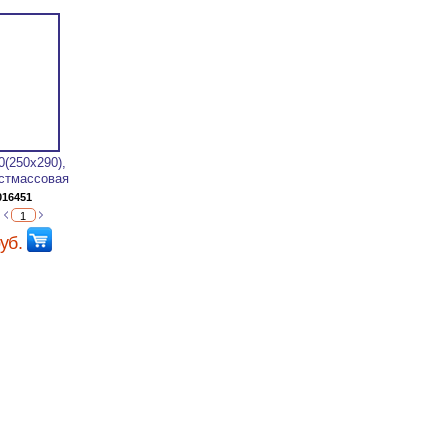
0(250х290),
стмассовая
016451
уб.