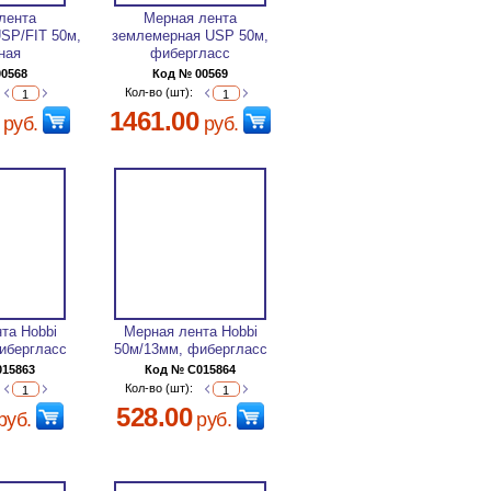
лента
Мерная лента
SP/FIT 50м,
землемерная USP 50м,
ная
фибергласс
00568
Код № 00569
Кол-во (шт):
1461.00
руб.
руб.
та Hobbi
Мерная лента Hobbi
ибергласс
50м/13мм, фибергласс
015863
Код № C015864
Кол-во (шт):
528.00
руб.
руб.