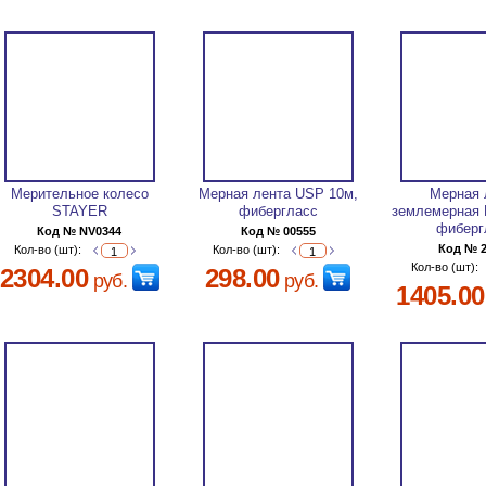
Мерительное колесо
Мерная лента USP 10м,
Мерная 
STAYER
фибергласс
землемерная 
фиберг
Код № NV0344
Код № 00555
Код № 
Кол-во (шт):
Кол-во (шт):
Кол-во (шт):
2304.00
298.00
руб.
руб.
1405.00