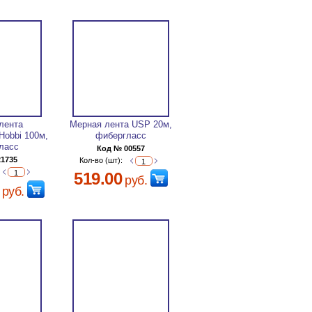
лента
Мерная лента USP 20м,
Hobbi 100м,
фибергласс
ласс
Код № 00557
21735
Кол-во (шт):
519.00
руб.
руб.