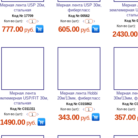
Мерная лента USP 20м,
Мерная лента USP 30м,
Мерная 
стальная
фибергласс
землемерная U
сталь
Код № 17709
Код № 00562
Код № 
Кол-во (шт):
Кол-во (шт):
Кол-во (шт):
777.00
605.00
руб.
руб.
2430.00
Мерная лента
Мерная лента Hobbi
Мерная лен
емлемерная USP/FIT 30м,
20м/13мм, фибергласс
30м/13мм, ф
стальная
Код № C015862
Код № C
Код № C011311
Кол-во (шт):
Кол-во (шт):
Кол-во (шт):
343.00
357.00
руб.
1490.00
руб.