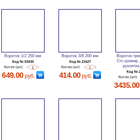
Вороток 1/2 250 мм
Вороток 3/8 200 мм
Вороток-тре
Сrv,хромир.
Код № 03430
Код № 21627
рукоятка
Кол-во (шт):
Кол-во (шт):
Код № 
649.00
414.00
руб.
руб.
Кол-во (шт):
3435.00