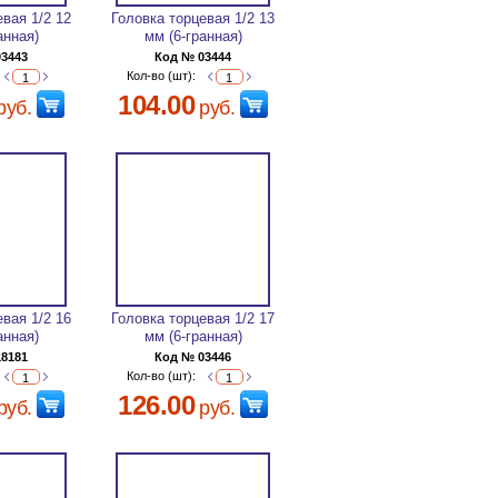
евая 1/2 12
Головка торцевая 1/2 13
анная)
мм (6-гранная)
03443
Код № 03444
Кол-во (шт):
104.00
руб.
руб.
евая 1/2 16
Головка торцевая 1/2 17
анная)
мм (6-гранная)
18181
Код № 03446
Кол-во (шт):
126.00
руб.
руб.