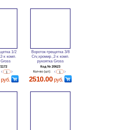
щетка 1/2
Вороток-трещетка 3/8
,2-х комп.
Сrv,хромир.,2-х комп.
 Gross
рукоятка Gross
21172
Код № 20623
Кол-во (шт):
2510.00
руб.
руб.