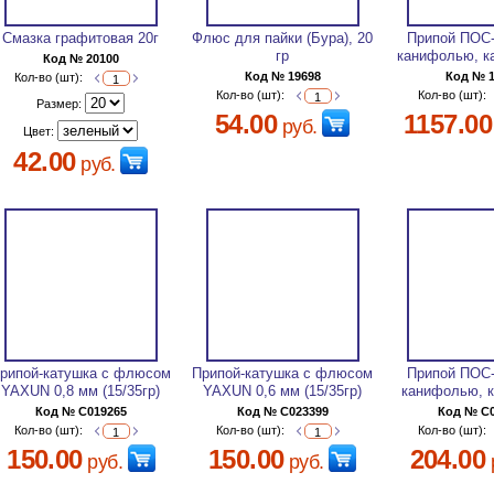
Смазка графитовая 20г
Флюс для пайки (Бура), 20
Припой ПОС-
гр
канифолью, к
Код № 20100
Код № 19698
Код № 
Кол-во (шт):
Кол-во (шт):
Кол-во (шт):
Размер:
54.00
1157.00
руб.
Цвет:
42.00
руб.
рипой-катушка с флюсом
Припой-катушка с флюсом
Припой ПОС-
YAXUN 0,8 мм (15/35гр)
YAXUN 0,6 мм (15/35гр)
канифолью, к
Код № C019265
Код № C023399
Код № C
Кол-во (шт):
Кол-во (шт):
Кол-во (шт):
150.00
150.00
204.00
руб.
руб.