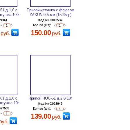
61 д.1,0 с
Припой-катушка с флюсом
атушка 100г
YAXUN 0,5 мм (15/35гр)
19341
Код № C012537
Кол-во (шт):
150.00
руб.
руб.
61 д.1,0 с
Припой ПОС-61 д.2,0 10г
атушка 10г
Код № C028949
027533
Кол-во (шт):
139.00
руб.
руб.