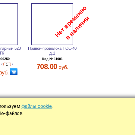
игарный 520
Припой-проволока ПОС-40
ТК
д.1
029250
Код № 11001
708.00
руб.
руб.
спользуем
файлы cookie
.
Ы
ie-файлов.
аботка сайта —
интернет-компания «Юнона»