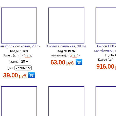
Канифоль сосновая, 20 гр
Кислота паяльная, 30 мл
Припой ПОС-
канифолью, к
Код № 19699
Код № 19697
Код № 
Кол-во (шт):
Кол-во (шт):
Кол-во (шт):
63.00
Размер:
руб.
916.00
Цвет:
39.00
руб.