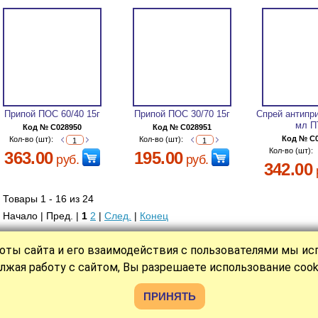
Припой ПОС 60/40 15г
Припой ПОС 30/70 15г
Спрей антипр
мл П
Код № C028950
Код № C028951
Код № C
Кол-во (шт):
Кол-во (шт):
Кол-во (шт):
363.00
195.00
руб.
руб.
342.00
Товары 1 - 16 из 24
Начало | Пред. |
1
2
|
След.
|
Конец
оты сайта и его взаимодействия с пользователями мы и
|
|
|
|
|
КАТАЛОГ
СТАТЬИ
НОВОСТИ
О НАС
ОПЛАТА
КОНТАКТ
лжая работу с сайтом, Вы разрешаете использование cook
Политика обработки персональных данных
Разр
й офертой
О файлах Cookies
ПРИНЯТЬ