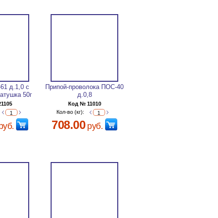
61 д.1,0 с
Припой-проволока ПОС-40
атушка 50г
д.0,8
21105
Код № 11010
Кол-во (кг):
708.00
руб.
руб.