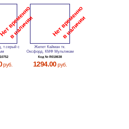
, т.серый с
Жилет Кайман тк.
ым
Оксфорд, КМФ Мультикам
10752
Код № R018638
0
1294.00
руб.
руб.