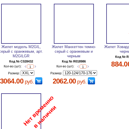
Жилет модель M2GIL,
Жилет Манхеттен темно-
Жилет Ховард
серый с оранжевым, арт.
серый с оранжевым и
черн
M2GILGR
черным
Код № R
Код № C028432
Код № R018986
884.0
Кол-во (шт):
Кол-во (шт):
Размер:
Размер:
3064.00
2062.00
руб.
руб.