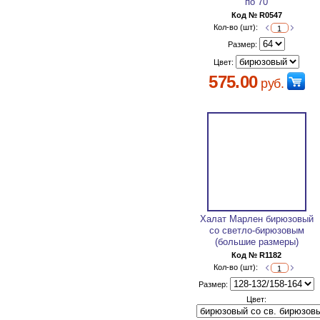
по 70
Код № R0547
Кол-во (шт):
Размер:
Цвет:
575.00
руб.
Халат Марлен бирюзовый
со светло-бирюзовым
(большие размеры)
Код № R1182
Кол-во (шт):
Размер:
Цвет: