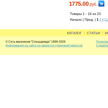
1775.00
руб.
Товары 1 - 16 из 23
Начало | Пред. |
1
2
|
С
|
|
КАТАЛОГ
СТАТЬИ
Н
© Сеть магазинов "Спецодежда" 1999-2026
Политик
Информация на сайте не является публичной офертой
О файла