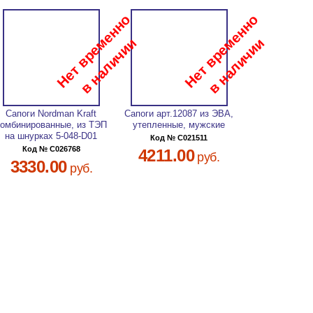
Сапоги Nordman Kraft
Сапоги арт.12087 из ЭВА,
комбинированные, из ТЭП
утепленные, мужские
на шнурках 5-048-D01
Код № C021511
Код № C026768
4211.00
руб.
3330.00
руб.