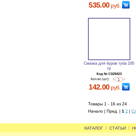
535.00
руб.
Смазка для буров туба 100
гр
Код № C029423
Кол-во (шт):
142.00
руб.
Товары 1 - 16 из 24
Начало | Пред. |
1
2
|
С
|
|
КАТАЛОГ
СТАТЬИ
Н