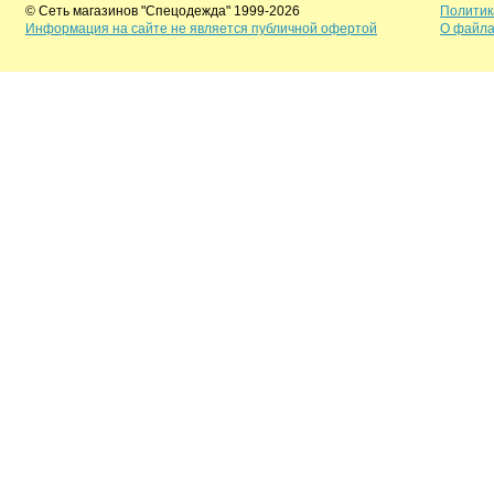
© Сеть магазинов "Спецодежда" 1999-2026
Политик
Информация на сайте не является публичной офертой
О файла
Задать вопрос