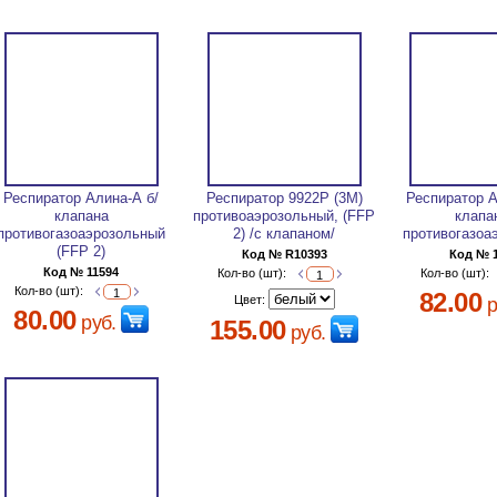
Респиратор Алина-А б/
Респиратор 9922Р (3М)
Респиратор 
клапана
противоаэрозольный, (FFP
клапа
противогазоаэрозольный
2) /с клапаном/
противогазоа
(FFP 2)
Код № R10393
Код № 
Код № 11594
Кол-во (шт):
Кол-во (шт):
Кол-во (шт):
82.00
Цвет:
р
80.00
руб.
155.00
руб.