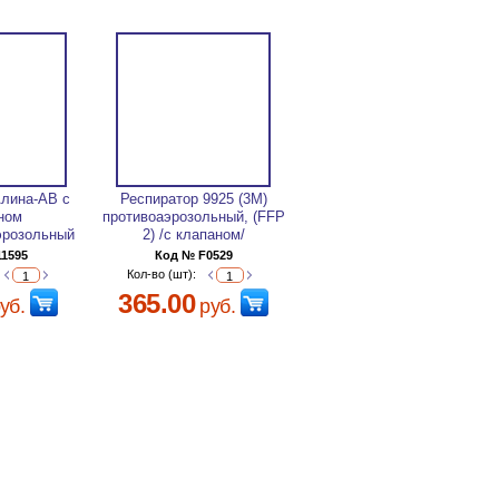
Алина-АВ с
Респиратор 9925 (3М)
ном
противоаэрозольный, (FFP
эрозольный
2) /с клапаном/
11595
Код № F0529
Кол-во (шт):
365.00
уб.
руб.