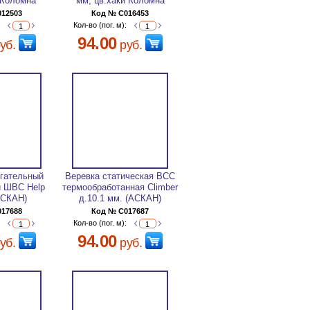
 Коломна
мм, цв.хаки Коломна
012503
Код № C016453
:
Кол-во (пог. м):
94.00
уб.
руб.
гательный
Веревка статическая ВСС
й ШВС Help
термообработанная Climber
АСКАН)
д.10.1 мм. (АСКАН)
017688
Код № C017687
:
Кол-во (пог. м):
94.00
уб.
руб.