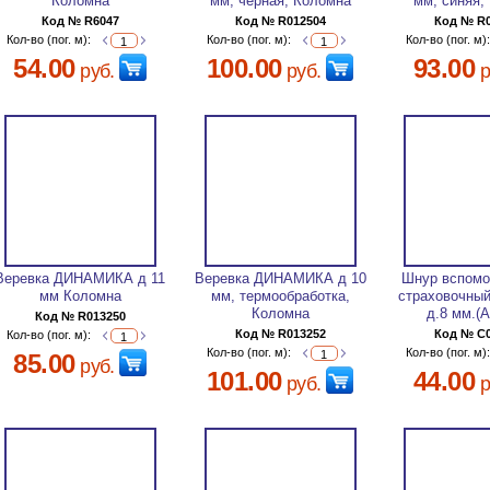
Коломна
мм, черная, Коломна
мм, синяя,
Код № R6047
Код № R012504
Код № R
Кол-во (пог. м):
Кол-во (пог. м):
Кол-во (пог. м)
54.00
100.00
93.00
руб.
руб.
р
Веревка ДИНАМИКА д 11
Веревка ДИНАМИКА д 10
Шнур вспомо
мм Коломна
мм, термообработка,
страховочны
Коломна
д.8 мм.(
Код № R013250
Код № R013252
Код № C
Кол-во (пог. м):
Кол-во (пог. м):
Кол-во (пог. м)
85.00
руб.
101.00
44.00
руб.
р