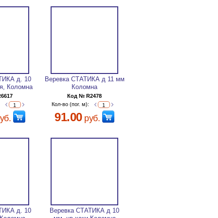
ТИКА д. 10
Веревка СТАТИКА д 11 мм
я, Коломна
Коломна
R6617
Код № R2478
:
Кол-во (пог. м):
91.00
уб.
руб.
ТИКА д. 10
Веревка СТАТИКА д 10