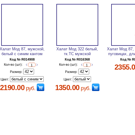
Халат Мод 87, мужской,
Халат Мод 322 белый,
Халат Мод 87,
белый с синим кантом
тк.ТС мужской
пуговицах, дл
Код № R014908
Код № R016368
Код № R
Кол-во (шт):
Кол-во (шт):
2355.
Размер:
Размер:
Цвет:
Цвет:
2190.00
1350.00
руб.
руб.