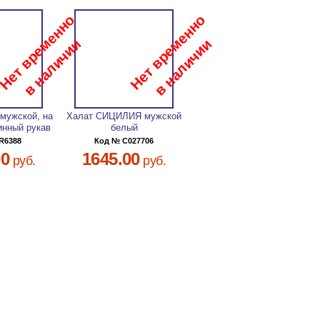
 мужской, на
Халат СИЦИЛИЯ мужской
инный рукав
белый
R6388
Код № C027706
00
1645.00
руб.
руб.