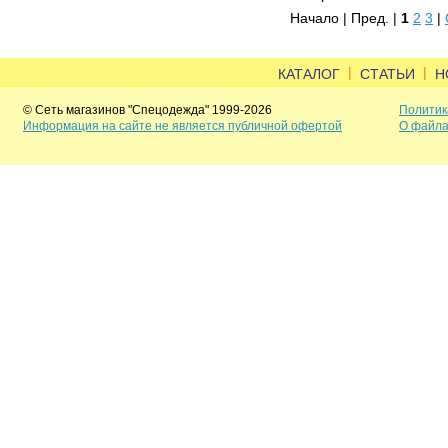
Начало | Пред. |
1
2
3
|
|
|
КАТАЛОГ
СТАТЬИ
Н
© Сеть магазинов "Спецодежда" 1999-2026
Политик
Информация на сайте не является публичной офертой
О файла
Задать вопрос