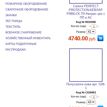
ПОЖАРНОЕ ОБОРУДОВАНИЕ
Сапоги PERFECT
СВАРОЧНОЕ ОБОРУДОВАНИЕ
PROTECTION-КЕВЛАР
PRB6-CK ПУ-Нитрил ц/ю с
ЗНАЧКИ
ПП и АС
ЛЕСТНИЦЫ
Код № R019390
Кол-во (пар):
ТЕКСТИЛЬ
Размер:
ВОЕННОЕ СНАРЯЖЕНИЕ
4740.00
ХОЗЯЙСТВЕННЫЙ ИНВЕНТАРЬ
руб.
КАРТЫ ПОДАРОЧНЫЕ
РАСПРОДАЖА
Полусапоги кожа арт. G06-
1
Код № C018453
Кол-во (пар):
Размер: