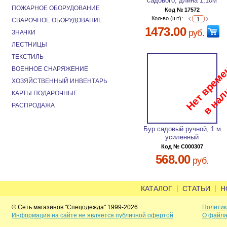
садового, длина 1,10м
ПОЖАРНОЕ ОБОРУДОВАНИЕ
Код № 17572
Кол-во (шт):
СВАРОЧНОЕ ОБОРУДОВАНИЕ
1473.00
руб.
ЗНАЧКИ
ЛЕСТНИЦЫ
ТЕКСТИЛЬ
ВОЕННОЕ СНАРЯЖЕНИЕ
ХОЗЯЙСТВЕННЫЙ ИНВЕНТАРЬ
КАРТЫ ПОДАРОЧНЫЕ
РАСПРОДАЖА
Бур садовый ручной, 1 м
усиленный
Код № C000307
568.00
руб.
|
|
КАТАЛОГ
СТАТЬИ
Н
© Сеть магазинов "Спецодежда" 1999-2026
Политик
Информация на сайте не является публичной офертой
О файла