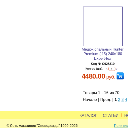
Мешок спальный Hunter
Premium (-15) 240х180
Expert-tex
Код № C028310
Кол-во (шт):
4480.00
руб.
Товары 1 - 16 из 70
Начало | Пред. |
1
2
3
4
|
|
КАТАЛОГ
СТАТЬИ
Н
© Сеть магазинов "Спецодежда" 1999-2026
Политик