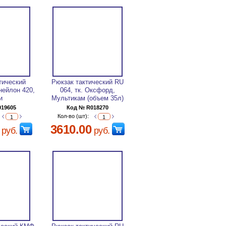
тический
Рюкзак тактический RU
нейлон 420,
064, тк. Оксфорд,
и
Мультикам (объем 35л)
019605
Код № R018270
Кол-во (шт):
3610.00
руб.
руб.