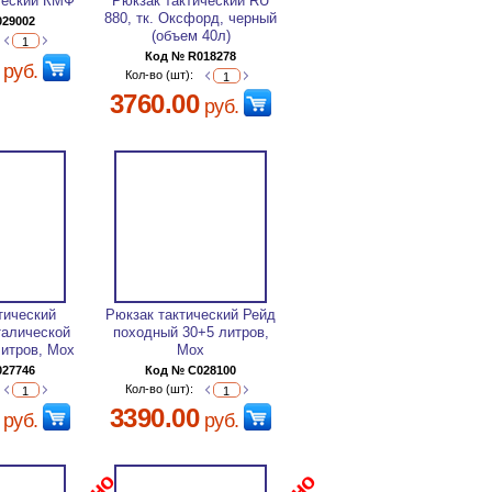
ческий КМФ
Рюкзак тактический RU
880, тк. Оксфорд, черный
029002
(объем 40л)
Код № R018278
руб.
Кол-во (шт):
3760.00
руб.
тический
Рюкзак тактический Рейд
алической
походный 30+5 литров,
литров, Мох
Мох
027746
Код № C028100
Кол-во (шт):
3390.00
руб.
руб.