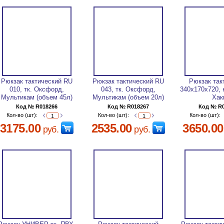
Рюкзак тактический RU
Рюкзак тактический RU
Рюкзак так
010, тк. Оксфорд,
043, тк. Оксфорд,
340х170х720, 
Мультикам (объем 45л)
Мультикам (объем 20л)
Хак
Код № R018266
Код № R018267
Код № R
Кол-во (шт):
Кол-во (шт):
Кол-во (шт):
3175.00
2535.00
3650.00
руб.
руб.