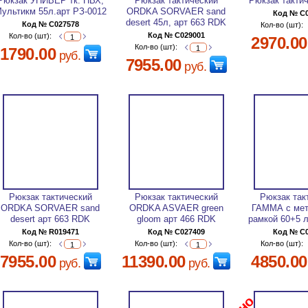
Рюкзак УНИВЕР тк. ПВХ,
Рюкзак тактический
Рюкзак такти
ультикм 55л.арт РЗ-0012
ORDKA SORVAER sand
Код № C
desert 45л, арт 663 RDK
Код № C027578
Кол-во (шт):
Код № C029001
Кол-во (шт):
2970.00
Кол-во (шт):
1790.00
руб.
7955.00
руб.
Рюкзак тактический
Рюкзак тактический
Рюкзак так
ORDKA SORVAER sand
ORDKA ASVAER green
ГАММА с мет
desert арт 663 RDK
gloom арт 466 RDK
рамкой 60+5 
Код № R019471
Код № C027409
Код № C
Кол-во (шт):
Кол-во (шт):
Кол-во (шт):
7955.00
11390.00
4850.00
руб.
руб.