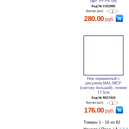
(арт. PF-PK-09)
Код № C011990
Кол-во (шт):
280.00
руб.
Нож окрашенный с
рисунком MAL-08CP
(сантоку большой), лезвие
17,5см
Код № R017416
Кол-во (шт):
176.00
руб.
Товары 1 - 16 из 82