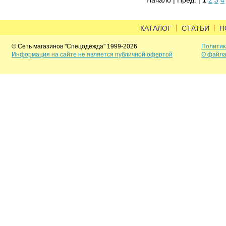
Начало | Пред. |
1
2
3
4
|
|
КАТАЛОГ
СТАТЬИ
Н
© Сеть магазинов "Спецодежда" 1999-2026
Политик
Информация на сайте не является публичной офертой
О файла
Задать вопрос