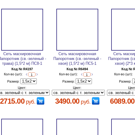
Сеть маскировочная
Сеть маскировочная
Сеть маски
Папоротник (св.-зеленый -
Папоротник (св.-зеленый -
Папоротник (с
трава) (1,5*2 м) ПС8-1
хвоя) (1,5*2 м) ПС5-1
хвоя) (2*3 
Код № R4197
Код № R6494
Код № 
Кол-во (шт):
Кол-во (шт):
Кол-во (шт):
Размер:
Размер:
Размер:
Цвет:
Цвет:
Цвет
2715.00
3490.00
6089.00
руб.
руб.