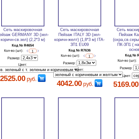
Сеть маскировочная
Сеть маскировочная
Сеть маски
ейзаж GERMANY 3D (зел-
Пейзаж ITALY 3D (зел-
Пейзаж К
коричн-св.зел) (2,2*3 м)
коричн-желт) (1,8*3 м) ITA-
(охра,св.серый
3П1 EU09
ПК-3П1 ( н
Код № R4654
осно
Код № R7636
Кол-во (шт):
Код № 
Кол-во (шт):
Размер:
Кол-во (шт):
Размер:
Цвет:
Размер:
Цвет:
Цвет:
2525.00
руб.
4042.00
5169.00
руб.