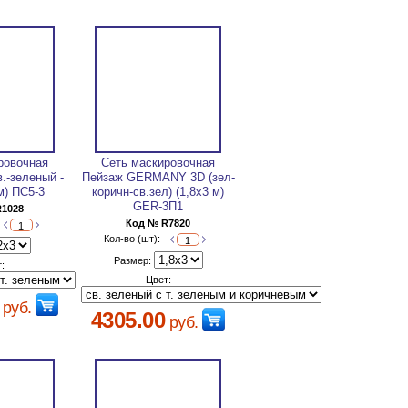
ровочная
Сеть маскировочная
в.-зеленый -
Пейзаж GERMANY 3D (зел-
м) ПС5-3
коричн-св.зел) (1,8х3 м)
GER-3П1
R1028
Код № R7820
Кол-во (шт):
Размер:
:
Цвет:
руб.
4305.00
руб.