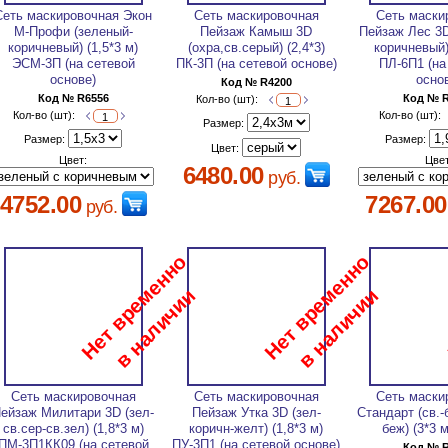
Сеть маскировочная Экон
Сеть маскировочная
Сеть маски
М-Профи (зеленый-
Пейзаж Камыш 3D
Пейзаж Лес 3D
коричневый) (1,5*3 м)
(охра,св.серый) (2,4*3)
коричневый)
ЭСМ-3П (на сетевой
ПК-3П (на сетевой основе)
ПЛ-6П1 (на
основе)
осно
Код № R4200
Код № R6556
Код № 
Кол-во (шт):
Кол-во (шт):
Кол-во (шт):
Размер:
Размер:
Размер:
Цвет:
Цвет:
Цвет
6480.00
руб.
4752.00
7267.00
руб.
Сеть маскировочная
Сеть маскировочная
Сеть маски
ейзаж Милитари 3D (зел-
Пейзаж Утка 3D (зел-
Стандарт (св.-б
св.сер-св.зел) (1,8*3 м)
коричн-желт) (1,8*3 м)
беж) (3*3 
ПМ-3П1КК09 (на сетевой
ПУ-3П1 (на сетевой основе)
Код № 