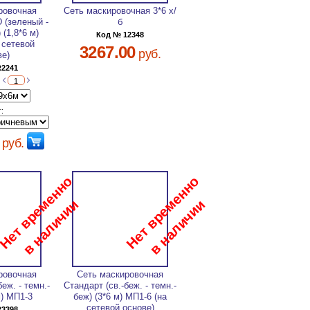
ровочная
Сеть маскировочная 3*6 х/
 (зеленый -
б
 (1,8*6 м)
Код № 12348
 сетевой
3267.00
руб.
ве)
R2241
:
руб.
ровочная
Сеть маскировочная
еж. - темн.-
Стандарт (св.-беж. - темн.-
м) МП1-3
беж) (3*6 м) МП1-6 (на
сетевой основе)
R3398