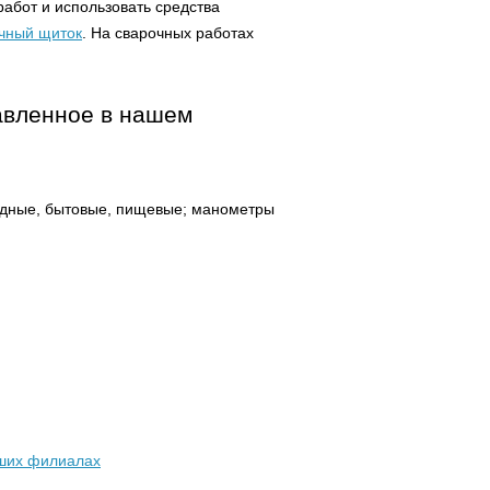
абот и использовать средства
чный щиток
. На сварочных работах
авленное в нашем
одные, бытовые, пищевые; манометры
ших филиалах