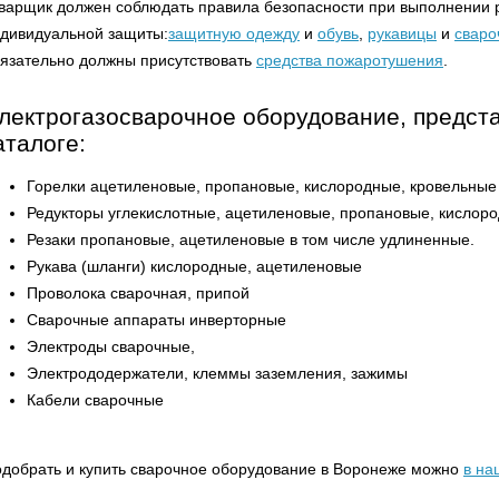
арщик должен соблюдать правила безопасности при выполнении р
дивидуальной защиты:
защитную одежду
и
обувь
,
рукавицы
и
сваро
язательно должны присутствовать
средства пожаротушения
.
лектрогазосварочное оборудование, предст
аталоге:
Горелки ацетиленовые, пропановые, кислородные, кровельные
Редукторы углекислотные, ацетиленовые, пропановые, кислор
Резаки пропановые, ацетиленовые в том числе удлиненные.
Рукава (шланги) кислородные, ацетиленовые
Проволока сварочная, припой
Сварочные аппараты инверторные
Электроды сварочные,
Электрододержатели, клеммы заземления, зажимы
Кабели сварочные
добрать и купить сварочное оборудование в Воронеже можно
в на