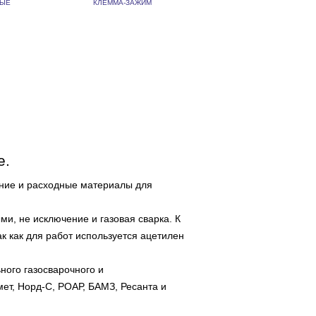
ВЫЕ
КЛЕММА-ЗАЖИМ
е.
ание и расходные материалы для
и, не исключение и газовая сварка. К
ак как для работ используется ацетилен
ого газосварочного и
ет, Норд-С, РОАР, БАМЗ, Ресанта и